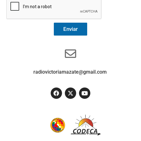
Enviar
radiovictoriamazate@gmail.com