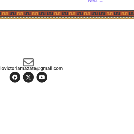
Next
→
diovictoriamazate@gmail.com