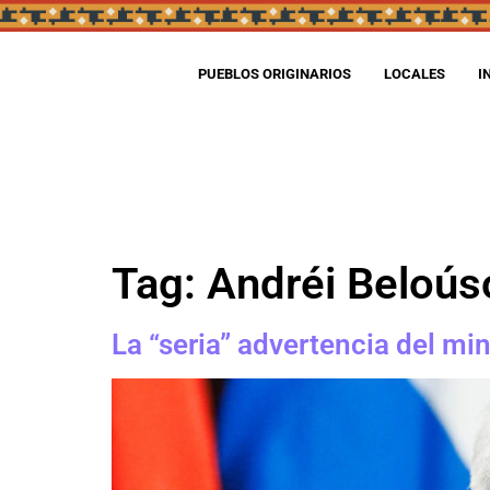
PUEBLOS ORIGINARIOS
LOCALES
I
Tag:
Andréi Beloús
La “seria” advertencia del mi