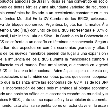
oductos agrícolas de Brasil y Rusia se han convertido en socio
ones de tierras fértiles y una abundante variedad de recurso
osis económica ha llevado a un crecimiento constante en el co
conómico Mundial En la XV Cumbre de los BRICS, celebrad
iva del bloque económico. Argentina, Egipto, Irán, Emiratos Ára
nterno Bruto (PIB) conjunto de los BRICS representará el 37% d
Brasil, Luiz Inácio Lula da Silva. Un Cambio en la Coherencia d
CS se enfrenta a un desafío en términos de coherencia. Según
artían dos aspectos en común: economías grandes y altas ta
as de los nuevos miembros pueden dar lugar a una expansión 
 la Influencia de los BRICS Durante la mencionada cumbre, el 
uencia en el mundo. Esta ampliación, que entrará en vigenci
BRICS en la arena internacional. Además, se espera que esta or
 asociación, sino también con otros países que deseen cooperar
acó que la balanza entre las economías del G7 y las de los BR
n la incorporación de otros seis miembros al bloque económic
do una posición sólida en el escenario económico mundial, y su
países BRICS, junto con su expansión y la ambición de aumentar
l mundo. Esta alianza se perfila como un actor clave en la escen