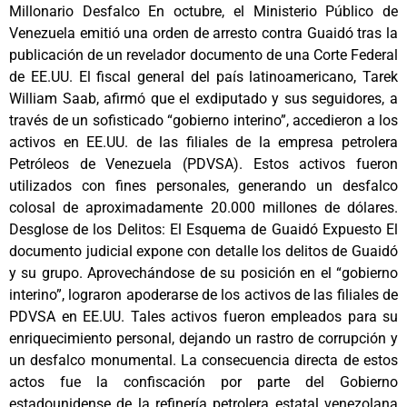
Millonario Desfalco En octubre, el Ministerio Público de
Venezuela emitió una orden de arresto contra Guaidó tras la
publicación de un revelador documento de una Corte Federal
de EE.UU. El fiscal general del país latinoamericano, Tarek
William Saab, afirmó que el exdiputado y sus seguidores, a
través de un sofisticado “gobierno interino”, accedieron a los
activos en EE.UU. de las filiales de la empresa petrolera
Petróleos de Venezuela (PDVSA). Estos activos fueron
utilizados con fines personales, generando un desfalco
colosal de aproximadamente 20.000 millones de dólares.
Desglose de los Delitos: El Esquema de Guaidó Expuesto El
documento judicial expone con detalle los delitos de Guaidó
y su grupo. Aprovechándose de su posición en el “gobierno
interino”, lograron apoderarse de los activos de las filiales de
PDVSA en EE.UU. Tales activos fueron empleados para su
enriquecimiento personal, dejando un rastro de corrupción y
un desfalco monumental. La consecuencia directa de estos
actos fue la confiscación por parte del Gobierno
estadounidense de la refinería petrolera estatal venezolana