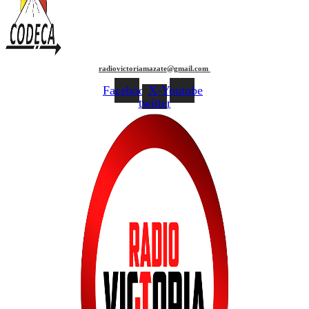
radiovictoriamazate@gmail.com
Facebook
X-
Youtube
twitter