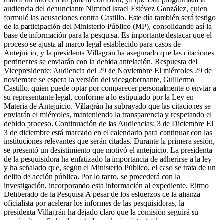
audiencia del denunciante Nimrod Israel Estévez González, quien
formuló las acusaciones contra Castillo. Este día también será testigo
de la participación del Ministerio Público (MP), consolidando así la
base de información para la pesquisa. Es importante destacar que el
proceso se ajusta al marco legal establecido para casos de
Antejuicio, y la presidenta Villagrán ha asegurado que las citaciones
pertinentes se enviarán con la debida antelación. Respuesta del
Vicepresidente: Audiencia del 29 de Noviembre El miércoles 29 de
noviembre se espera la versión del vicegobernante, Guillermo
Castillo, quien puede optar por comparecer personalmente o enviar a
su representante legal, conforme a lo estipulado por la Ley en
Materia de Antejuicio. Villagrán ha subrayado que las citaciones se
enviarán el miércoles, manteniendo la transparencia y respetando el
debido proceso. Continuación de las Audiencias: 3 de Diciembre El
3 de diciembre está marcado en el calendario para continuar con las
instituciones relevantes que serán citadas. Durante la primera sesión,
se presentó un desistimiento que motivó el antejuicio. La presidenta
de la pesquisidora ha enfatizado la importancia de adherirse a la ley
y ha señalado que, según el Ministerio Público, el caso se trata de un
delito de acción pública. Por lo tanto, se procederá con la
investigación, incorporando esta información al expediente. Ritmo
Deliberado de la Pesquisa A pesar de los esfuerzos de la alianza
oficialista por acelerar los informes de las pesquisidoras, la
presidenta Villagrán ha dejado claro que la comisión seguirá su