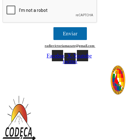
Enviar
radiovictoriamazate@gmail.com
Facebook
X-
Youtube
twitter