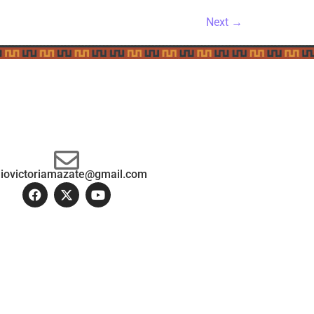
Next
→
diovictoriamazate@gmail.com