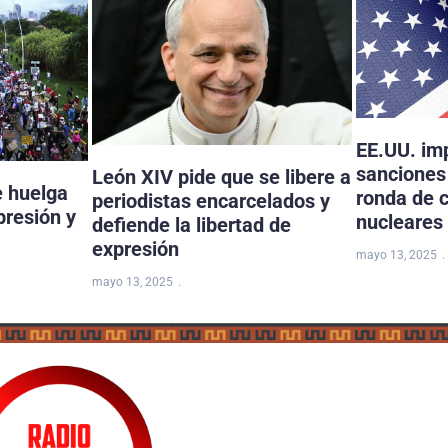
EE.UU. im
sanciones 
León XIV pide que se libere a
e huelga
ronda de 
periodistas encarcelados y
presión y
nucleares
defiende la libertad de
expresión
mayo 13, 2025
mayo 13, 2025