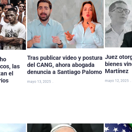
Juez otor
Tras publicar video y postura
cho
bienes vi
del CANG, ahora abogada
cos, las
Martínez
denuncia a Santiago Palomo
tan el
rios
mayo 12, 2025
mayo 13, 2025