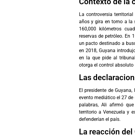
Contexto de la c
La controversia territor
años y gira en torno a la
160,000 kilómetros cua
reservas de petróleo. En 
un pacto destinado a busc
en 2018, Guyana introdujo
en la que pide al tribuna
otorga el control absoluto s
Las declaracione
El presidente de Guyana, 
evento mediático el 27 de 
palabras, Ali afirmó q
territorio a Venezuela y 
defenderían el país.
La reacción del