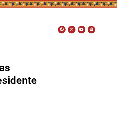
las
esidente