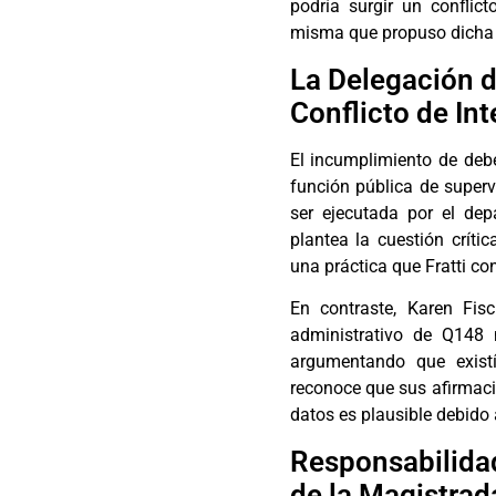
podría surgir un conflict
misma que propuso dicha 
La Delegación d
Conflicto de In
El incumplimiento de deber
función pública de superv
ser ejecutada por el dep
plantea la cuestión críti
una práctica que Fratti con
En contraste, Karen Fis
administrativo de Q148 
argumentando que exist
reconoce que sus afirmaci
datos es plausible debido 
Responsabilidad
de la Magistrad