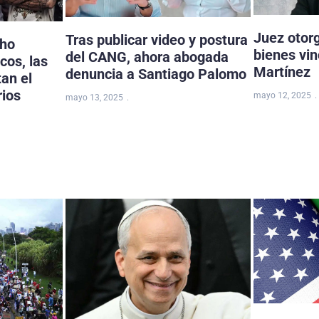
Juez otor
Tras publicar video y postura
cho
bienes vi
del CANG, ahora abogada
cos, las
Martínez
denuncia a Santiago Palomo
tan el
rios
mayo 12, 2025
mayo 13, 2025