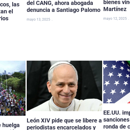
bienes vi
del CANG, ahora abogada
cos, las
Martínez
denuncia a Santiago Palomo
tan el
rios
mayo 12, 2025
mayo 13, 2025
EE.UU. im
sanciones 
León XIV pide que se libere a
e huelga
ronda de 
periodistas encarcelados y