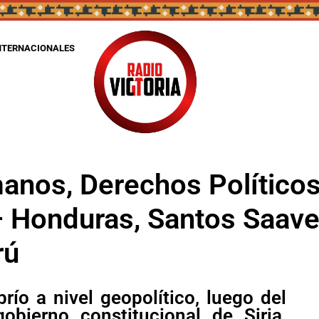
NTERNACIONALES
nos, Derechos Políticos
 Honduras, Santos Saave
rú
ío a nivel geopolítico, luego del
obierno constitucional de Siria,