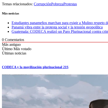
Temas relacionados:
Corrupción
Pobreza
Protestas
Más noticias
Estudiantes panameños marchan para exigir a Mulino respeto de
Panamá vibra entre la protesta social y la tensión geopolítica
Guatemala: CODECA realizó un Paro Plurinacional contra crimi
0
Comentarios
Más antiguo
Último
Más votado
Últimas noticias
CODECA y la movilización plurinacional 21S