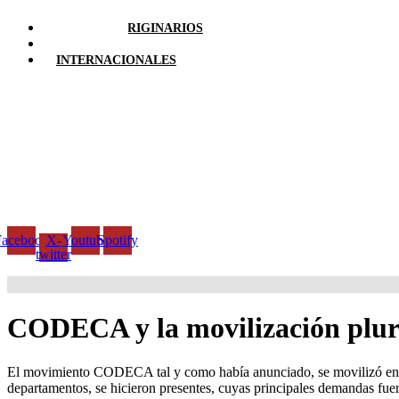
PUEBLOS ORIGINARIOS
LOCALES
INTERNACIONALES
Facebook
X-
Youtube
Spotify
twitter
CODECA y la movilización plur
El movimiento CODECA tal y como había anunciado, se movilizó en Gua
departamentos, se hicieron presentes, cuyas principales demandas fueron