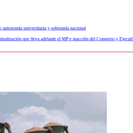
 autonomía universitaria y soberanía nacional
nalización que lleva adelante el MP e inacción del Congreso y Ejecut