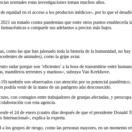
ancias normales estas investigaciones toman muchos años.
 de equidad en el acceso a los productos médicos», por lo que el desafí
21 un tratado contra pandemias que entre otros puntos establecería las 
s farmacéuticas a compartir sus adelantos a precios más bajos.
como las que han jalonado toda la historia de la humanidad, no hay seg
rocedentes de animales), como la gripe aviar.
uestro radar porque son ‘eficientes’ a la hora de transmitirse entre hu
icas, mamíferos terrestres y marinos», subraya Van Kerkhove.
-19) también son observados con atención por su potencial pandémico, en
bién podría venir de la mano de un patógeno aún desconocido.
uno, con contagios entre trabajadores de granjas afectadas, y preocupa
olaboración con esta agencia.
de el 24 de enero (cuatro días después de que el presidente Donald Tr
 Internacional», explica la experta.
id a los grupos de riesgo, como las personas mayores, en un momento en