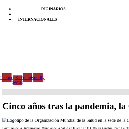
PUEBLOS ORIGINARIOS
LOCALES
INTERNACIONALES
Facebook
X-
Youtube
Spotify
twitter
Cinco años tras la pandemia, l
Logotipo de la Organización Mundial de la Salud en la sede de la OMS en Ginebra. Foto La H