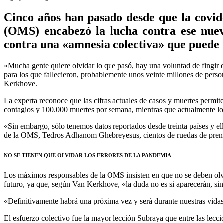
Cinco años han pasado desde que la covid
(OMS) encabezó la lucha contra ese nuev
contra una «amnesia colectiva» que puede
«Mucha gente quiere olvidar lo que pasó, hay una voluntad de fingir 
para los que fallecieron, probablemente unos veinte millones de pers
Kerkhove.
La experta reconoce que las cifras actuales de casos y muertes permi
contagios y 100.000 muertes por semana, mientras que actualmente los
«Sin embargo, sólo tenemos datos reportados desde treinta países y el
de la OMS, Tedros Adhanom Ghebreyesus, cientos de ruedas de prens
NO SE TIENEN QUE OLVIDAR LOS ERRORES DE LA PANDEMIA
Los máximos responsables de la OMS insisten en que no se deben olvid
futuro, ya que, según Van Kerkhove, «la duda no es si aparecerán, si
«Definitivamente habrá una próxima vez y será durante nuestras vidas,
El esfuerzo colectivo fue la mayor lección Subraya que entre las lecci