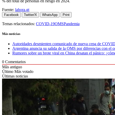
% del total de personas en riesgo en 2024.
Fuente:
lahora.gt
Facebook
Twitter/X
WhatsApp
Print
Temas relacionados:
COVID-19
OMS
Pandemia
Más noticias
Autoridades desmienten comunicado de nueva cepa de COVID
Argentina anuncia su salida de la OMS por diferencias con el 
Rumores sobre un brote viral en China desatan el pánico: ¿cóm
0
Comentarios
Más antiguo
Último
Más votado
Últimas noticias