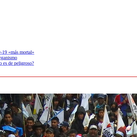
-19 «más mortal»
organismo
o es de peligroso?