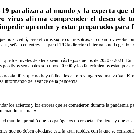
-19 paralizara al mundo y la experta que 
o virus afirma comprender el deseo de to
 impedir aprender y estar preparados para 
que no sucedió, pero el virus sigue con nosotros, circulando y evolucio
onas», señala en entrevista para EFE la directora interina para la ges
ten que los niveles de alerta sean más bajos que los de 2020 o 2021. E
 positivos semanales son unos 20.000 y los fallecimientos están por de
lo no significa que no haya fallecidos en otros lugares», matiza Van Kh
a informando del avance de la pandemia.
ar los aciertos y los errores que se cometieron durante la pandemia par
no cuándo lo harán».
 el mundo aprendió que los patógenos no respetan fronteras y que es del
ones que no deben olvidarse está la gran rapidez con la que se consigui