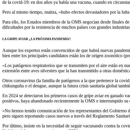
de la covid-19: en dos años ya había una vacuna, cuando en circunst
Pero al mismo tiempo, matiza, «hubo efectos devastadores por la falta
Para ello, los Estados miembros de la OMS negocian desde finales de 20
dificultades por la resistencia de muchos países con grandes industria
LA GRIPE AVIAR ¿LA PRÓXIMA PANDEMIA?
Aunque los expertos están convencidos de que habrá nuevas pandemias, 
bien entre los principales candidatos están los de origen zoonótico (p
«Los patógenos respiratorios que se transmiten por el aire están en n
extensión entre aves silvestres que la han transmitido a otras domést
Otros coronavirus (la familia de patógenos a la que pertenece la covid
chikunguña o el dengue, aunque la futura crisis sanitaria global tam
En 2024 se detectaron los primeros casos de gripe aviar en ganado vac
positivos, haya abandonado recientemente la OMS e interrumpido su c
«No hemos tenido comunicación de los representantes del Gobierno des
pero siguen reportando casos nuevos a través del Reglamento Sanitario
Por último, insiste en la necesidad de seguir vacunando contra la cov