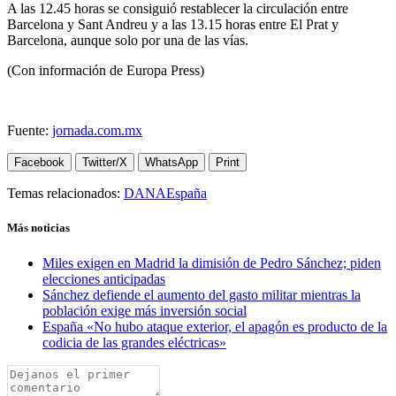
A las 12.45 horas se consiguió restablecer la circulación entre
Barcelona y Sant Andreu y a las 13.15 horas entre El Prat y
Barcelona, aunque solo por una de las vías.
(Con información de Europa Press)
Fuente:
jornada.com.mx
Facebook
Twitter/X
WhatsApp
Print
Temas relacionados:
DANA
España
Más noticias
Miles exigen en Madrid la dimisión de Pedro Sánchez; piden
elecciones anticipadas
Sánchez defiende el aumento del gasto militar mientras la
población exige más inversión social
España «No hubo ataque exterior, el apagón es producto de la
codicia de las grandes eléctricas»