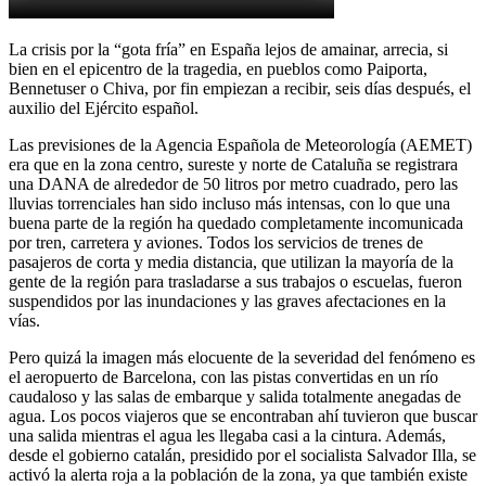
La crisis por la “gota fría” en España lejos de amainar, arrecia, si
bien en el epicentro de la tragedia, en pueblos como Paiporta,
Bennetuser o Chiva, por fin empiezan a recibir, seis días después, el
auxilio del Ejército español.
Las previsiones de la Agencia Española de Meteorología (AEMET)
era que en la zona centro, sureste y norte de Cataluña se registrara
una DANA de alrededor de 50 litros por metro cuadrado, pero las
lluvias torrenciales han sido incluso más intensas, con lo que una
buena parte de la región ha quedado completamente incomunicada
por tren, carretera y aviones. Todos los servicios de trenes de
pasajeros de corta y media distancia, que utilizan la mayoría de la
gente de la región para trasladarse a sus trabajos o escuelas, fueron
suspendidos por las inundaciones y las graves afectaciones en la
vías.
Pero quizá la imagen más elocuente de la severidad del fenómeno es
el aeropuerto de Barcelona, con las pistas convertidas en un río
caudaloso y las salas de embarque y salida totalmente anegadas de
agua. Los pocos viajeros que se encontraban ahí tuvieron que buscar
una salida mientras el agua les llegaba casi a la cintura. Además,
desde el gobierno catalán, presidido por el socialista Salvador Illa, se
activó la alerta roja a la población de la zona, ya que también existe