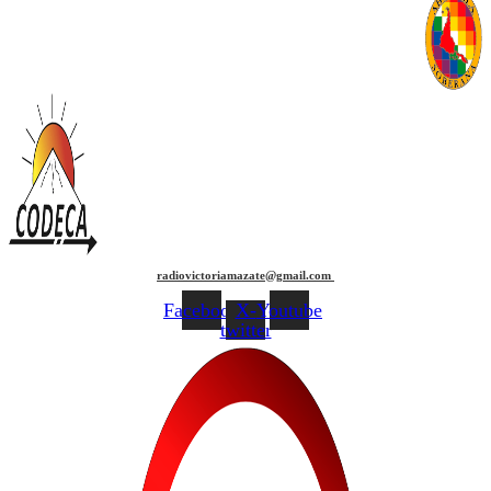
radiovictoriamazate@gmail.com
Facebook
X-
Youtube
twitter