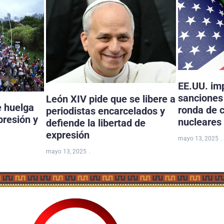
EE.UU. im
sanciones 
León XIV pide que se libere a
e huelga
ronda de 
periodistas encarcelados y
presión y
nucleares
defiende la libertad de
expresión
mayo 13, 2025
mayo 13, 2025