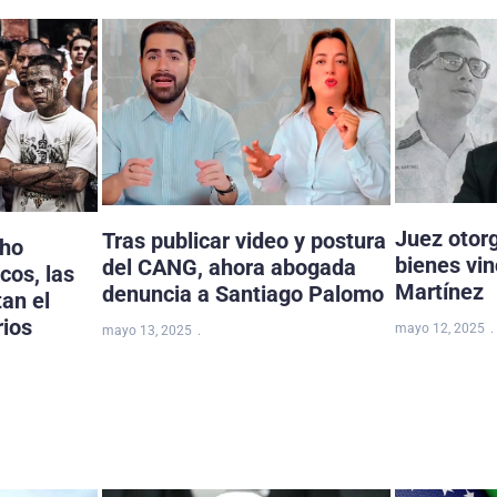
Juez otor
Tras publicar video y postura
cho
bienes vi
del CANG, ahora abogada
cos, las
Martínez
denuncia a Santiago Palomo
tan el
rios
mayo 12, 2025
mayo 13, 2025