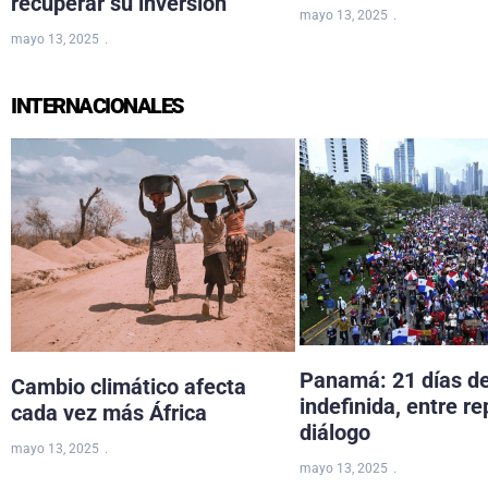
recuperar su inversión
mayo 13, 2025
mayo 13, 2025
INTERNACIONALES
Panamá: 21 días d
Cambio climático afecta
indefinida, entre re
cada vez más África
diálogo
mayo 13, 2025
mayo 13, 2025