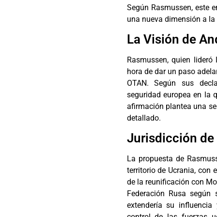
Según Rasmussen, este enf
una nueva dimensión a la
La Visión de A
Rasmussen, quien lideró
hora de dar un paso adelan
OTAN. Según sus declar
seguridad europea en la q
afirmación plantea una se
detallado.
Jurisdicción de
La propuesta de Rasmusse
territorio de Ucrania, con
de la reunificación con Mo
Federación Rusa según s
extendería su influencia
control de las fuerzas u