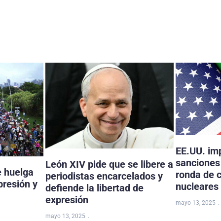
EE.UU. im
sanciones 
León XIV pide que se libere a
e huelga
ronda de 
periodistas encarcelados y
presión y
nucleares
defiende la libertad de
expresión
mayo 13, 2025
mayo 13, 2025