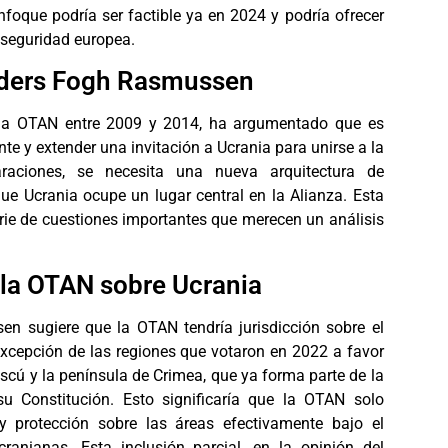
oque podría ser factible ya en 2024 y podría ofrecer
 seguridad europea.
nders Fogh Rasmussen
 la OTAN entre 2009 y 2014, ha argumentado que es
te y extender una invitación a Ucrania para unirse a la
aciones, se necesita una nueva arquitectura de
ue Ucrania ocupe un lugar central en la Alianza. Esta
rie de cuestiones importantes que merecen un análisis
 la OTAN sobre Ucrania
n sugiere que la OTAN tendría jurisdicción sobre el
 excepción de las regiones que votaron en 2022 a favor
scú y la península de Crimea, que ya forma parte de la
u Constitución. Esto significaría que la OTAN solo
 y protección sobre las áreas efectivamente bajo el
cranianas. Esta inclusión parcial, en la opinión del