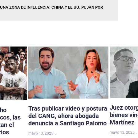
UNA ZONA DE INFLUENCIA: CHINA Y EE.UU. PUJAN POR
Juez otor
Tras publicar video y postura
cho
bienes vi
del CANG, ahora abogada
cos, las
Martínez
denuncia a Santiago Palomo
tan el
rios
mayo 12, 2025
mayo 13, 2025