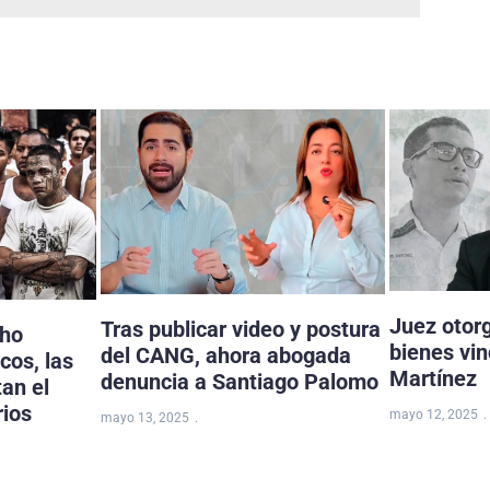
Juez otor
Tras publicar video y postura
cho
bienes vi
del CANG, ahora abogada
cos, las
Martínez
denuncia a Santiago Palomo
tan el
rios
mayo 12, 2025
mayo 13, 2025