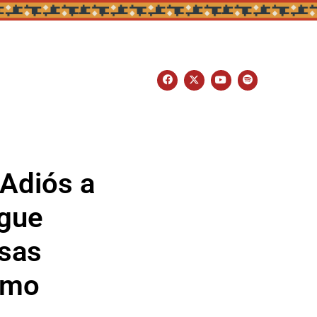
¡Adiós a
egue
usas
smo