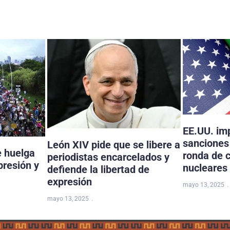
EE.UU. im
sanciones 
León XIV pide que se libere a
e huelga
ronda de 
periodistas encarcelados y
presión y
nucleares
defiende la libertad de
expresión
mayo 13, 2025
mayo 13, 2025