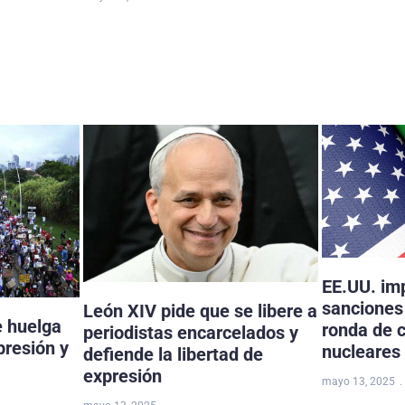
EE.UU. im
sanciones 
León XIV pide que se libere a
e huelga
ronda de 
periodistas encarcelados y
presión y
nucleares
defiende la libertad de
expresión
mayo 13, 2025