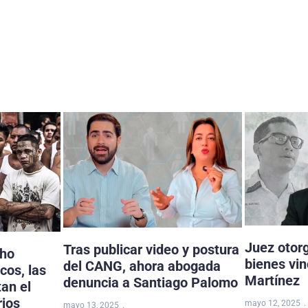
Juez otor
Tras publicar video y postura
cho
bienes vi
del CANG, ahora abogada
cos, las
Martínez
denuncia a Santiago Palomo
tan el
rios
mayo 12, 2025
mayo 13, 2025