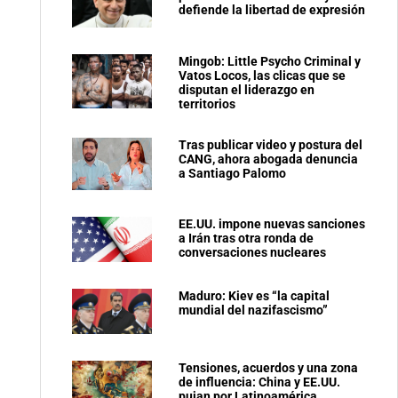
defiende la libertad de expresión
Mingob: Little Psycho Criminal y
Vatos Locos, las clicas que se
disputan el liderazgo en
territorios
Tras publicar video y postura del
CANG, ahora abogada denuncia
a Santiago Palomo
EE.UU. impone nuevas sanciones
a Irán tras otra ronda de
conversaciones nucleares
Maduro: Kiev es “la capital
mundial del nazifascismo”
Tensiones, acuerdos y una zona
de influencia: China y EE.UU.
pujan por Latinoamérica