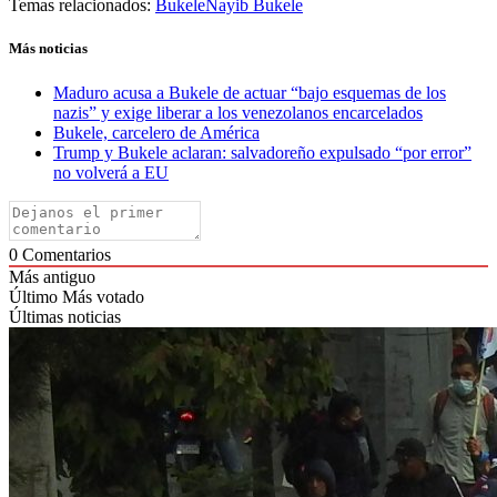
Temas relacionados:
Bukele
Nayib Bukele
Más noticias
Maduro acusa a Bukele de actuar “bajo esquemas de los
nazis” y exige liberar a los venezolanos encarcelados
Bukele, carcelero de América
Trump y Bukele aclaran: salvadoreño expulsado “por error”
no volverá a EU
0
Comentarios
Más antiguo
Último
Más votado
Últimas noticias