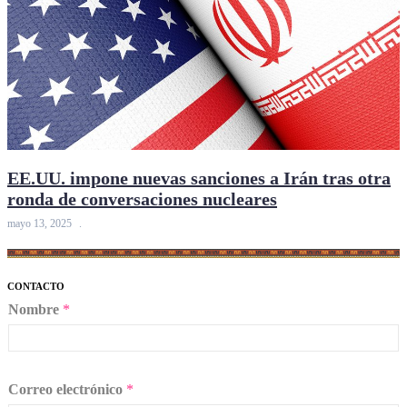
EE.UU. impone nuevas sanciones a Irán tras otra
ronda de conversaciones nucleares
mayo 13, 2025
CONTACTO
Nombre
*
Correo electrónico
*