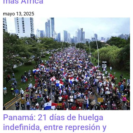
más África
mayo 13, 2025
Panamá: 21 días de huelga
indefinida, entre represión y