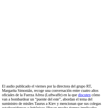
El audio publicado el viernes por la directora del grupo RT,
Margarita Simonián, recoge una conversación entre cuatro altos
oficiales de la Fuerza Aérea (Luftwaffe) en la que
discuten
cómo
van a bombardear un “puente del este”, abordan el tema del
suministro de misiles Taurus a Kiev y mencionan que sus colegas
estadounidenses y británicos “llevan mucho tiempo implicados