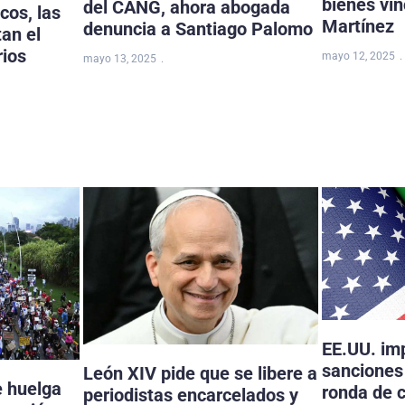
bienes vi
del CANG, ahora abogada
cos, las
Martínez
denuncia a Santiago Palomo
tan el
rios
mayo 12, 2025
mayo 13, 2025
EE.UU. im
sanciones 
León XIV pide que se libere a
e huelga
ronda de 
periodistas encarcelados y