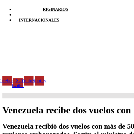
PUEBLOS ORIGINARIOS
LOCALES
INTERNACIONALES
Facebook
X-
Youtube
Spotify
twitter
Venezuela recibe dos vuelos co
Venezuela recibió dos vuelos con más de 5