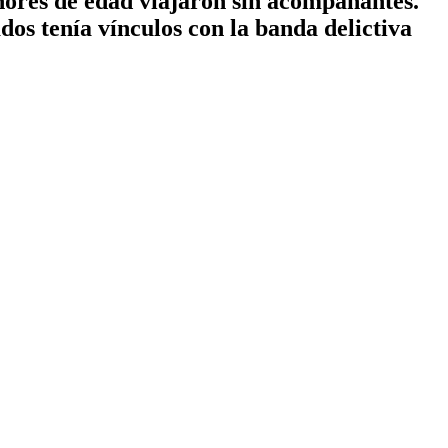
enores de edad viajaron sin acompañantes.
os tenía vínculos con la banda delictiva