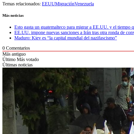
Temas relacionados:
EEUU
Migración
Venezuela
Más noticias
Esto gasta un guatemalteco para migrar a EE.UU. y el tiempo qu
EE.UU. impone nuevas sanciones a Irán tras otra ronda de con
Maduro: Kiev es “la capital mundial del nazifascismo”
0
Comentarios
Más antiguo
Último
Más votado
Últimas noticias