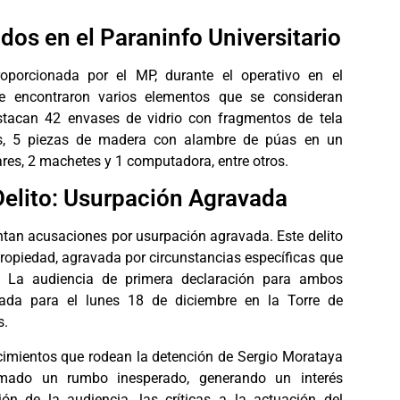
dos en el Paraninfo Universitario
oporcionada por el MP, durante el operativo en el
 se encontraron varios elementos que se consideran
destacan 42 envases de vidrio con fragmentos de tela
as, 5 piezas de madera con alambre de púas en un
ares, 2 machetes y 1 computadora, entre otros.
Delito: Usurpación Agravada
tan acusaciones por usurpación agravada. Este delito
propiedad, agravada por circunstancias específicas que
d. La audiencia de primera declaración para ambos
ada para el lunes 18 de diciembre en la Torre de
s.
cimientos que rodean la detención de Sergio Morataya
mado un rumbo inesperado, generando un interés
ión de la audiencia, las críticas a la actuación del