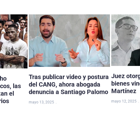
Juez otor
Tras publicar video y postura
cho
bienes vi
del CANG, ahora abogada
cos, las
Martínez
denuncia a Santiago Palomo
tan el
rios
mayo 12, 2025
mayo 13, 2025