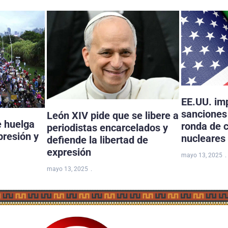
EE.UU. im
sanciones 
León XIV pide que se libere a
e huelga
ronda de 
periodistas encarcelados y
presión y
nucleares
defiende la libertad de
expresión
mayo 13, 2025
mayo 13, 2025