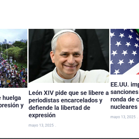
EE.UU. im
sanciones 
León XIV pide que se libere a
e huelga
ronda de 
periodistas encarcelados y
presión y
nucleares
defiende la libertad de
expresión
mayo 13, 2025
mayo 13, 2025