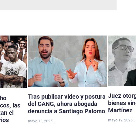
Juez otor
Tras publicar video y postura
cho
bienes vi
del CANG, ahora abogada
cos, las
Martínez
denuncia a Santiago Palomo
tan el
rios
mayo 12, 2025
mayo 13, 2025