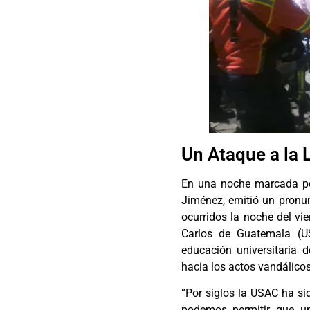
Un Ataque a la 
En una noche marcada por
Jiménez, emitió un pronu
ocurridos la noche del vi
Carlos de Guatemala (U
educación universitaria 
hacia los actos vandálicos
“Por siglos la USAC ha sid
podemos permitir que u