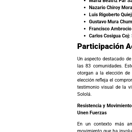
María Beatriz Par S
Nazario Chiroy Mora
Luis Rigoberto Quiej
Gustavo Mura Chumi
Francisco Ambrocio 
Carlos Cosigua Coj:
Participación A
Un aspecto destacado de e
las 83 comunidades. Est
otorgan a la elección de
elección refleja el compr
testimonio visual de la v
Sololá.
Resistencia y Movimiento
Unen Fuerzas
En un contexto más amp
movimiento que ha involu