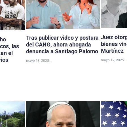
Juez otor
Tras publicar video y postura
cho
bienes vi
del CANG, ahora abogada
cos, las
Martínez
denuncia a Santiago Palomo
tan el
rios
mayo 12, 2025
mayo 13, 2025