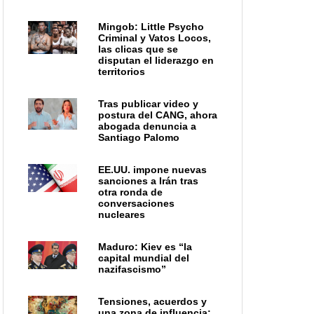
Mingob: Little Psycho
Criminal y Vatos Locos,
las clicas que se
disputan el liderazgo en
territorios
Tras publicar video y
postura del CANG, ahora
abogada denuncia a
Santiago Palomo
EE.UU. impone nuevas
sanciones a Irán tras
otra ronda de
conversaciones
nucleares
Maduro: Kiev es “la
capital mundial del
nazifascismo”
Tensiones, acuerdos y
una zona de influencia: