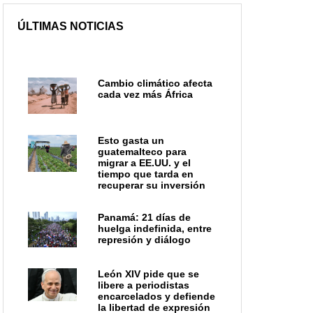
ÚLTIMAS NOTICIAS
Cambio climático afecta
cada vez más África
Esto gasta un
guatemalteco para
migrar a EE.UU. y el
tiempo que tarda en
recuperar su inversión
Panamá: 21 días de
huelga indefinida, entre
represión y diálogo
León XIV pide que se
libere a periodistas
encarcelados y defiende
la libertad de expresión