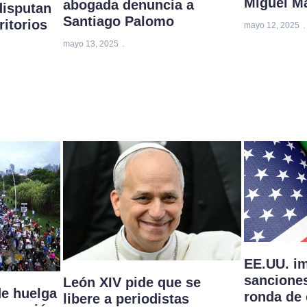
Miguel Ma
abogada denuncia a
disputan
Santiago Palomo
ritorios
mayo 12, 2025
mayo 13, 2025
EE.UU. i
sanciones
León XIV pide que se
de huelga
ronda de
libere a periodistas