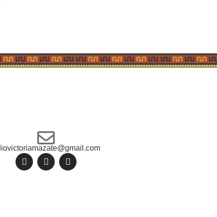
s
diovictoriamazate@gmail.com