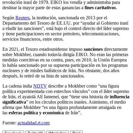
revolución iraní de 1979. EIKO los vendía y administraba para
destinar la mayor parte de estas ganancias a
fines caritativos
.
Según
Reuters
, la institución, sancionada en 2013 por el
Departamento del Tesoro de EE.UU. por “ayudar al Gobierno iraní
a eludir las sanciones”, está bajo el control directo del líder supremo
y tiene participaciones en sector petrolero, telecomunicaciones,
servicios financieros, entre otros.
En 2021, el Tesoro estadounidense impuso
sanciones
directamente
sobre Mokhber, cuando todavía dirigía EIKO. No eran las primeras
medidas coercitivas en su contra, pues, en 2010, la Unión Europea
lo había sancionado por su supuesta participación en los programas
nucleares y de misiles balísticos de Irán. No obstante, dos años
después, lo retiró de su lista de sancionados.
La cadena india
NDTV
describe a Mokhber como “una figura
política experimentada con estrechos vínculos” con el líder supremo
de Irán, el ayatolá Alí Jameneí, que “tiene una historia de
influencia
significativa
” en los círculos políticos iraníes. Asimismo, el medio
afirma que Mokhber “es una figura profundamente arraigada en
las
esferas política y económica
de Irán”.
Fuente:
actualidad.rt.com