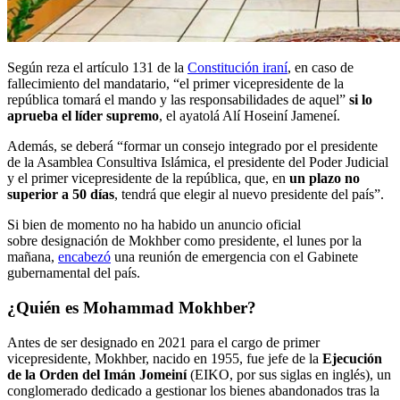
Según reza el artículo 131 de la
Constitución iraní
, en caso de
fallecimiento del mandatario, “el primer vicepresidente de la
república tomará el mando y las responsabilidades de aquel”
si lo
aprueba el líder supremo
, el ayatolá Alí Hoseiní Jameneí.
Además, se deberá “formar un consejo integrado por el presidente
de la Asamblea Consultiva Islámica, el presidente del Poder Judicial
y el primer vicepresidente de la república, que, en
un plazo no
superior a 50 días
, tendrá que elegir al nuevo presidente del país”.
Si bien de momento no ha habido un anuncio oficial
sobre designación de Mokhber como presidente, el lunes por la
mañana,
encabezó
una reunión de emergencia con el Gabinete
gubernamental del país.
¿Quién es Mohammad Mokhber?
Antes de ser designado en 2021 para el cargo de primer
vicepresidente, Mokhber, nacido en 1955, fue jefe de la
Ejecución
de la Orden del Imán Jomeiní
(EIKO, por sus siglas en inglés), un
conglomerado dedicado a gestionar los bienes abandonados tras la