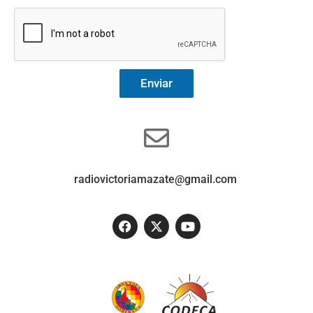
Enviar
radiovictoriamazate@gmail.com