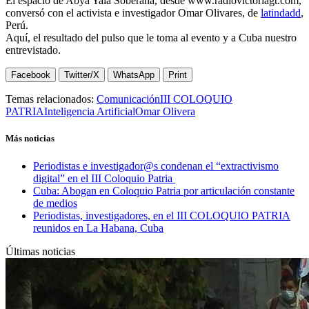
El espacio de Abya Yala Soberana, desde www.radiovictoriagt.com,
conversó con el activista e investigador Omar Olivares, de
latindadd
,
Perú.
Aquí, el resultado del pulso que le toma al evento y a Cuba nuestro
entrevistado.
Facebook
Twitter/X
WhatsApp
Print
Temas relacionados:
Comunicación
III COLOQUIO
PATRIA
Inteligencia Artificial
Omar Olivera
Más noticias
Periodistas e investigador@s condenan el “extractivismo
digital” en el III Coloquio Patria
Cuba: Abogan en Coloquio Patria por articulación constante
de medios
Periodistas, investigadores, en el III COLOQUIO PATRIA
reunidos en La Habana, Cuba
Últimas noticias