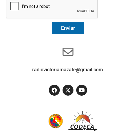
Enviar
radiovictoriamazate@gmail.com