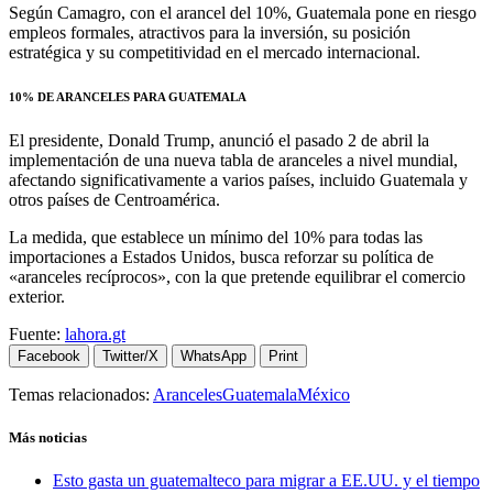
Según Camagro, con el arancel del 10%, Guatemala pone en riesgo
empleos formales, atractivos para la inversión, su posición
estratégica y su competitividad en el mercado internacional.
10% DE ARANCELES PARA GUATEMALA
El presidente, Donald Trump, anunció el pasado 2 de abril la
implementación de una nueva tabla de aranceles a nivel mundial,
afectando significativamente a varios países, incluido Guatemala y
otros países de Centroamérica.
La medida, que establece un mínimo del 10% para todas las
importaciones a Estados Unidos, busca reforzar su política de
«aranceles recíprocos», con la que pretende equilibrar el comercio
exterior.
Fuente:
lahora.gt
Facebook
Twitter/X
WhatsApp
Print
Temas relacionados:
Aranceles
Guatemala
México
Más noticias
Esto gasta un guatemalteco para migrar a EE.UU. y el tiempo