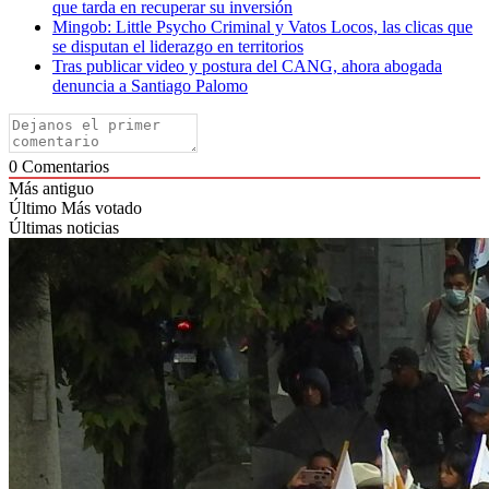
que tarda en recuperar su inversión
Mingob: Little Psycho Criminal y Vatos Locos, las clicas que
se disputan el liderazgo en territorios
Tras publicar video y postura del CANG, ahora abogada
denuncia a Santiago Palomo
0
Comentarios
Más antiguo
Último
Más votado
Últimas noticias