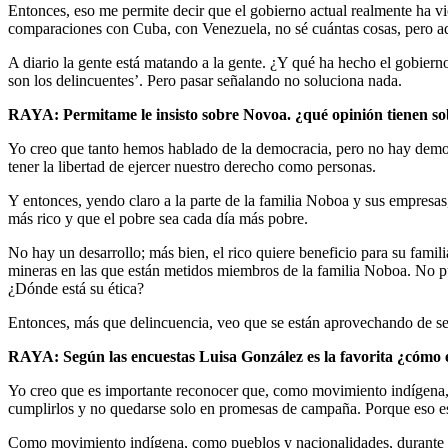
Entonces, eso me permite decir que el gobierno actual realmente ha vi
comparaciones con Cuba, con Venezuela, no sé cuántas cosas, pero aqu
A diario la gente está matando a la gente. ¿Y qué ha hecho el gobier
son los delincuentes’. Pero pasar señalando no soluciona nada.
RAYA: Permitame le insisto sobre Novoa. ¿qué opinión tienen sob
Yo creo que tanto hemos hablado de la democracia, pero no hay demo
tener la libertad de ejercer nuestro derecho como personas.
Y entonces, yendo claro a la parte de la familia Noboa y sus empresas, 
más rico y que el pobre sea cada día más pobre.
No hay un desarrollo; más bien, el rico quiere beneficio para su fam
mineras en las que están metidos miembros de la familia Noboa. No pu
¿Dónde está su ética?
Entonces, más que delincuencia, veo que se están aprovechando de ser 
RAYA: Según las encuestas Luisa González es la favorita ¿cóm
Yo creo que es importante reconocer que, como movimiento indígena, 
cumplirlos y no quedarse solo en promesas de campaña. Porque eso e
Como movimiento indígena, como pueblos y nacionalidades, durante e