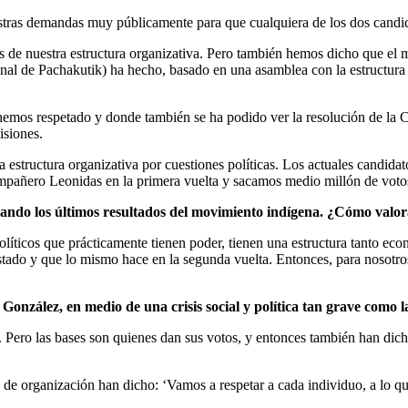
tras demandas muy públicamente para que cualquiera de los dos candid
ones de nuestra estructura organizativa. Pero también hemos dicho que
al de Pachakutik) ha hecho, basado en una asamblea con la estructura 
e hemos respetado y donde también se ha podido ver la resolución de 
isiones.
structura organizativa por cuestiones políticas. Los actuales candida
ompañero Leonidas en la primera vuelta y sacamos medio millón de voto
ando los últimos resultados del movimiento indígena. ¿Cómo valo
 políticos que prácticamente tienen poder, tienen una estructura tanto e
Estado y que lo mismo hace en la segunda vuelta. Entonces, para nosotr
González, en medio de una crisis social y política tan grave como
 Pero las bases son quienes dan sus votos, y entonces también han dicho
de organización han dicho: ‘Vamos a respetar a cada individuo, a lo q