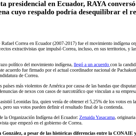
uelta presidencial en Ecuador, RAYA convers
 cuyo respaldo podría desequilibrar el resul
nte Rafael Correa en Ecuador (2007-2017) fue el movimiento indígena o
yectos extractivistas que impulsó Correa, incluso, en sus territorios, y la
 brazo político del movimiento indígena,
llegó a un acuerdo
con la candid
Este acuerdo fue firmado por el actual coordinador nacional de Pachaku
andidatura de Correa.
 países más violentos de América por causa de las bandas que disputan 
nuncias de nexos con casos de narcotráfico que vinculan a su empresa f
o asistió Leonidas Iza, quien venía de obtener el 5,25% de los votos en l
pero sus votos pueden definir el resultado final de la contienda.
de la Organización Indígena del Ecuador:
Zenaida Yasacama
, originar
tivista que empezó en el gobierno de Correa.
González, a pesar de las históricas diferencias entre la CONAIE 