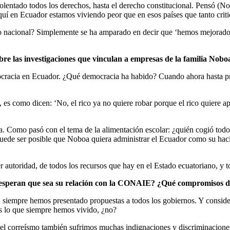
olentado todos los derechos, hasta el derecho constitucional. Pensó (No
í en Ecuador estamos viviendo peor que en esos países que tanto criti
no nacional? Simplemente se ha amparado en decir que ‘hemos mejorado l
re las investigaciones que vinculan a empresas de la familia Nobo
cracia en Ecuador. ¿Qué democracia ha habido? Cuando ahora hasta pr
es como dicen: ‘No, el rico ya no quiere robar porque el rico quiere apo
ilia. Como pasó con el tema de la alimentación escolar: ¿quién cogió to
ede ser posible que Noboa quiera administrar el Ecuador como su hacie
autoridad, de todos los recursos que hay en el Estado ecuatoriano, y to
o esperan que sea su relación con la CONAIE? ¿Qué compromisos 
siempre hemos presentado propuestas a todos los gobiernos. Y consider
s lo que siempre hemos vivido, ¿no?
l correísmo también sufrimos muchas indignaciones y discriminaciones