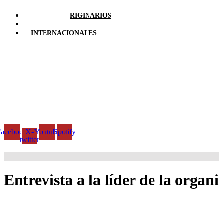
PUEBLOS ORIGINARIOS
LOCALES
INTERNACIONALES
Facebook
X-
Youtube
Spotify
twitter
Entrevista a la líder de la org