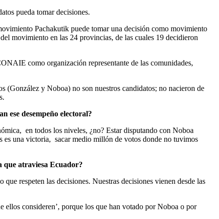
atos pueda tomar decisiones.
 el movimiento Pachakutik puede tomar una decisión como movimiento
del movimiento en las 24 provincias, de las cuales 19 decidieron
la CONAIE como organización representante de las comunidades,
tos (González y Noboa) no son nuestros candidatos; no nacieron de
s.
ran ese desempeño electoral?
conómica, en todos los niveles, ¿no? Estar disputando con Noboa
os es una victoria, sacar medio millón de votos donde no tuvimos
 la que atraviesa Ecuador?
 que respeten las decisiones. Nuestras decisiones vienen desde las
ue ellos consideren’, porque los que han votado por Noboa o por