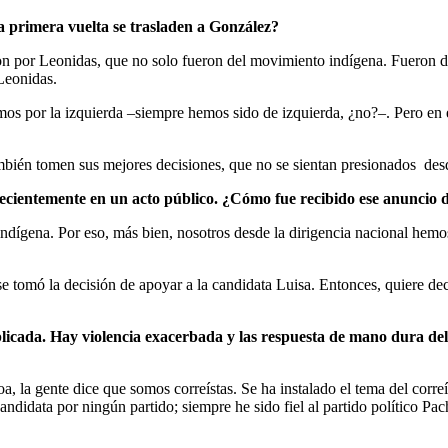
a primera vuelta se trasladen a González?
 por Leonidas, que no solo fueron del movimiento indígena. Fueron de 
Leonidas.
os por la izquierda –siempre hemos sido de izquierda, ¿no?–. Pero en
ién tomen sus mejores decisiones, que no se sientan presionados desde
cientemente en un acto público. ¿Cómo fue recibido ese anuncio 
ndígena. Por eso, más bien, nosotros desde la dirigencia nacional hem
e tomó la decisión de apoyar a la candidata Luisa. Entonces, quiere de
icada. Hay violencia exacerbada y las respuesta de mano dura del
la gente dice que somos correístas. Se ha instalado el tema del correí
andidata por ningún partido; siempre he sido fiel al partido político Pa