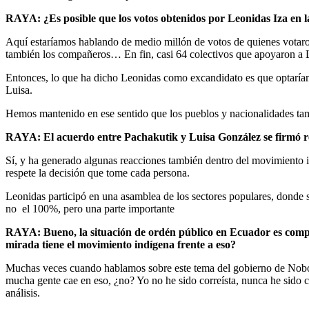
RAYA: ¿Es posible que los votos obtenidos por Leonidas Iza en l
Aquí estaríamos hablando de medio millón de votos de quienes votaron
también los compañeros… En fin, casi 64 colectivos que apoyaron a 
Entonces, lo que ha dicho Leonidas como excandidato es que optaríam
Luisa.
Hemos mantenido en ese sentido que los pueblos y nacionalidades tamb
RAYA: El acuerdo entre Pachakutik y Luisa González se firmó re
Sí, y ha generado algunas reacciones también dentro del movimiento i
respete la decisión que tome cada persona.
Leonidas participó en una asamblea de los sectores populares, donde s
no el 100%, pero una parte importante
RAYA: Bueno, la situación de ordén público en Ecuador es compl
mirada tiene el movimiento indígena frente a eso?
Muchas veces cuando hablamos sobre este tema del gobierno de Noboa, 
mucha gente cae en eso, ¿no? Yo no he sido correísta, nunca he sido c
análisis.