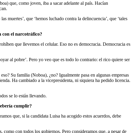
boa) que, como joven, iba a sacar adelante al país. Hacían
can.
as muertes’, que ‘hemos luchado contra la delincuencia’, que ‘tales
a con el narcotráfico?
ohíben que llevemos el celular. Eso no es democracia. Democracia es
yar al pobre’. Pero yo veo que es todo lo contrario: el rico quiere ser
do eso? Su familia (Noboa), ¿no? Igualmente pasa en algunas empresas
nda. Ha cambiado a la vicepresidenta, ni siquiera ha pedido licencia.
dos se lo están llevando.
debería cumplir?
amos que, si la candidata Luisa ha acogido estos acuerdos, debe
, como con todos los gobiernos. Pero consideramos que, a pesar de