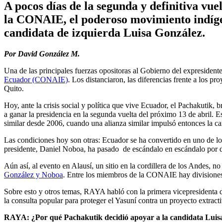
A pocos días de la segunda y definitiva v
la CONAIE, el poderoso movimiento indígena
candidata de izquierda Luisa González.
Por David González M.
Una de las principales fuerzas opositoras al Gobierno del expreside
Ecuador (CONAIE)
. Los distanciaron, las diferencias frente a los pro
Quito.
Hoy, ante la crisis social y política que vive Ecuador, el Pachakutik,
a ganar la presidencia en la segunda vuelta del próximo 13 de abril. 
similar desde 2006, cuando una alianza similar impulsó entonces la c
Las condiciones hoy son otras: Ecuador se ha convertido en uno de los
presidente, Daniel Noboa, ha pasado de escándalo en escándalo por de
Aún así, al evento en Alausí, un sitio en la cordillera de los Andes, n
González y Noboa
. Entre los miembros de la CONAIE hay divisiones, 
Sobre esto y otros temas, RAYA habló con la primera vicepresidenta 
la consulta popular para proteger el Yasuní contra un proyecto extrac
RAYA: ¿Por qué Pachakutik decidió apoyar a la candidata Luisa 