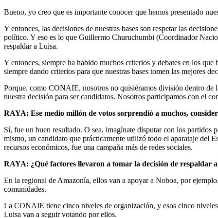
Bueno, yo creo que es importante conocer que hemos presentado nues
Y entonces, las decisiones de nuestras bases son respetar las decisi
político. Y eso es lo que Guillermo Churuchumbi (Coordinador Nacion
respaldar a Luisa.
Y entonces, siempre ha habido muchos criterios y debates en los qu
siempre dando criterios para que nuestras bases tomen las mejores dec
Porque, como CONAIE, nosotros no quisiéramos división dentro de la e
nuestra decisión para ser candidatos. Nosotros participamos con el c
RAYA: Ese medio millón de votos sorprendió a muchos, consider
Sí, fue un buen resultado. O sea, imagínate disputar con los partidos
mismo, un candidato que prácticamente utilizó todo el aparataje del 
recursos económicos, fue una campaña más de redes sociales.
RAYA: ¿Qué factores llevaron a tomar la decisión de respaldar a 
En la regional de Amazonía, ellos van a apoyar a Noboa, por ejemplo.
comunidades.
La CONAIE tiene cinco niveles de organización, y esos cinco niveles 
Luisa van a seguir votando por ellos.